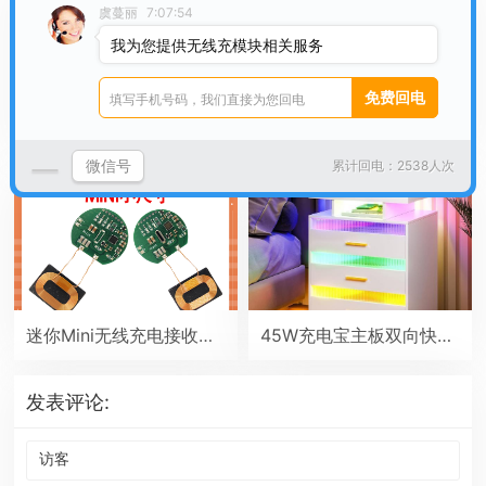
虞蔓丽
7:07:54
我为您提供无线充模块相关服务
20W车载磁吸无线充电器 12V苹果弹窗maasafe磁吸电瓶扶手箱中控台房车改装无线充
20W车载款无线充电模块手机通用型双线圈发射端车改无线充电器diy
微信号
累计回电：2538人次
迷你Mini无线充电接收端贴片PCBA电路板type-C小线圈QI通用5V改装模块
45W充电宝主板双向快充移动电源模块2串6串锂电池保护主板PD/QC协议
发表评论: