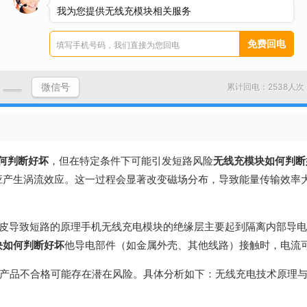
进一步的检查和维修。
我为您提供无线充模块相关服务
如，可能不小心关闭了无线充电开关，或者设置了特定的充电模式导致
效。这可能是由于手机受潮、过热、硬件老化等原因引起的。
线充电板之间有夹杂物时，可能无法正常充电。请检查手机后壳。若
微信号
累计回电：2538人次
充电器，可能导致无法正常充电的情况。
何判断好坏
，但在特定条件下可能引发短路风险
无线充模块如何判断
应产生涡流效应。这一过程会显著改变磁场分布，导致能量传输效率
破皮导致短路的原理手机无线充电模块的绝缘层主要起到隔离内部导
块如何判断好坏
他导电部件（如金属外壳、其他线路）接触时，电流
或产品不合格可能存在潜在风险。具体分析如下：无线充电技术原理