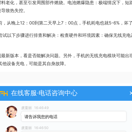
材料老化，甚至引发周围部件燃烧。电池燃爆隐患：极端情况下，短
接导致热失控。
前，从晚上12：00到第二天早上7：00点，手机耗电也就5-6%，
功能坏了，可以尝试以下步骤进行排查和解决：检查硬件和环境因素：确保无
到最新版本，看是否能解决问题。另外，手机的无线充电模块可能出
其他设备充电，可能是其自身故障。
电就可以了。
在线客服·电话咨询中心
适配器损坏导致供电不足。即使无线充电器不依赖线缆传输电力，仍
虞蔓丽
16:46:49
域与充电板中心严格对齐。
请告诉我您的电话
无线充电失效。解决方法：将手机直接连接有线充电器查看是否可以
虞蔓丽
16:46:50