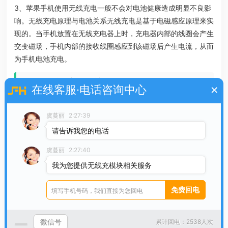
3、苹果手机使用无线充电一般不会对电池健康造成明显不良影
响。无线充电原理与电池关系无线充电是基于电磁感应原理来实
现的。当手机放置在无线充电器上时，充电器内部的线圈会产生
交变磁场，手机内部的接收线圈感应到该磁场后产生电流，从而
为手机电池充电。
苹果11反向充电开关怎么设置
×
在线客服·电话咨询中心
1、苹果11不支持反向充电功能，因此无法设置反向充电开关。
虞蔓丽
2:27:39
以下是关于iPhone11充电功能及相关使用技巧的详细说明：充
电功能 不支持无线反向充电：iPhone11并未配备无线反向充电
请告诉我您的电话
功能，因此用户无法在手机上设置反向充电开关。支持有线快充
虞蔓丽
2:27:40
和无线充电：iPhone11支持有线快充和无线充电技术，为用户
我为您提供无线充模块相关服务
提供了多种充电方式。
2、iPhone 11并不支持反向充电功能，因此不存在反向充电开关
的设置选项。反向充电的定义与硬件要求：反向充电指设备通过
自身电池为其他设备供电，通常需硬件支持（如专用充电线圈、
微信号
累计回电：2538人次
高功率输出模块）。