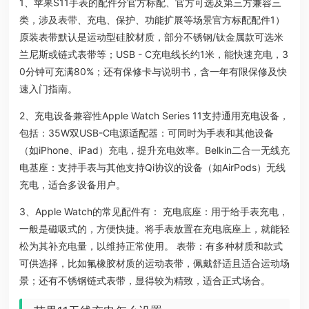
1、苹果S11手表的配件分官方标配、官方可选及第三方兼容三
类，涉及表带、充电、保护、功能扩展等场景官方标配配件1）
原装表带默认是运动型硅胶材质，部分不锈钢/钛金属款可选米
兰尼斯或链式表带等；USB - C充电线长约1米，能快速充电，3
0分钟可充满80%；还有保修卡与说明书，含一年有限保修及快
速入门指南。
2、充电设备兼容性Apple Watch Series 11支持通用充电设备，
包括：35W双USB-C电源适配器：可同时为手表和其他设备
（如iPhone、iPad）充电，提升充电效率。Belkin二合一无线充
电基座：支持手表与其他支持Qi协议的设备（如AirPods）无线
充电，适合多设备用户。
3、Apple Watch的常见配件有： 充电底座：用于给手表充电，
一般是磁吸式的，方便快捷。将手表放置在充电底座上，就能轻
松为其补充电量，以维持正常使用。 表带：有多种材质和款式
可供选择，比如氟橡胶材质的运动表带，佩戴舒适且适合运动场
景；还有不锈钢链式表带，显得较为精致，适合正式场合。