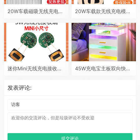
20W车载磁吸无线充电器 12V苹果弹窗maasafe磁吸电瓶扶手箱中控台房车改装无线充
20W车载款无线充电模块手机通用型双线圈发射端车改无线充电器diy
迷你Mini无线充电接收端贴片PCBA电路板type-C小线圈QI通用5V改装模块
45W充电宝主板双向快充移动电源模块2串6串锂电池保护主板PD/QC协议
发表评论: