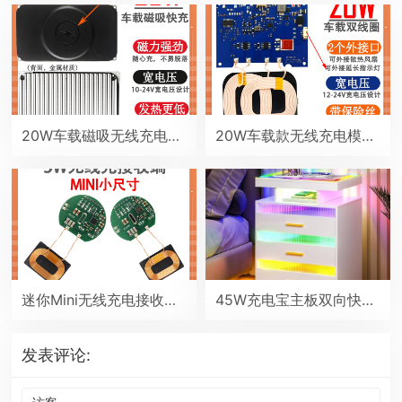
20W车载磁吸无线充电器 12V苹果弹窗maasafe磁吸电瓶扶手箱中控台房车改装无线充
20W车载款无线充电模块手机通用型双线圈发射端车改无线充电器diy
迷你Mini无线充电接收端贴片PCBA电路板type-C小线圈QI通用5V改装模块
45W充电宝主板双向快充移动电源模块2串6串锂电池保护主板PD/QC协议
发表评论: