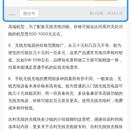
充无线充电器（27W）199元等。
4、一般来说，支持无线充电的手机本身价格可能会比普通手机
微信号
累计回电：2538人次
略高一些，这部分差价大概在几百元到上千元不等。比如一些中
高端机型，为了配备无线充电功能，价格可能会比同系列无此功
能的机型贵500-1000元左右。
5、无线充电器的价格范围较广。从几十元到几百元不等。较为
便宜的可能在几十元到一百多元，这类产品通常充电功率相对较
低，比如5W-10W左右，品牌知名度和做工方面可能稍逊一筹，
但基本能满足普通手机的应急充电需求。
6、手机无线充电的费用因多种因素而有所不同。一般来说，无
线充电设备本身价格有高有低。较为普通的入门级无线充电器可
能几十元就能买到，而一些具备快充、多设备兼容等高级功能的
无线充电器，价格可能在百元甚至更高。使用无线充电时，电费
成本相对较低。
吉利无线快充模块多少钱的介绍就聊到这里吧，感谢你花时间阅
读本站内容，更多关于吉利无线充电获专利、吉利无线快充模块