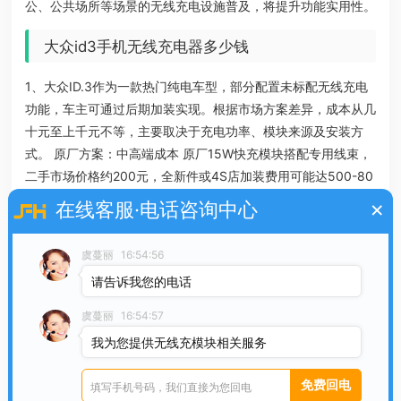
公、公共场所等场景的无线充电设施普及，将提升功能实用性。
大众id3手机无线充电器多少钱
1、大众ID.3作为一款热门纯电车型，部分配置未标配无线充电
功能，车主可通过后期加装实现。根据市场方案差异，成本从几
十元至上千元不等，主要取决于充电功率、模块来源及安装方
式。 原厂方案：中高端成本 原厂15W快充模块搭配专用线束，
二手市场价格约200元，全新件或4S店加装费用可能达500-80
0元。
×
在线客服·电话咨询中心
2、价格在一百多元到几百元的充电器，充电功率一般能达到10
虞蔓丽
16:54:56
W - 15W左右，具备更好的充电性能，有的还采用了多线圈技
术，能让手机在不同放置角度下都能较好地充电。
请告诉我您的电话
3、低价位无线充电器，10到20元，主要是基础款Qi标准充电
虞蔓丽
16:54:57
器，没快充功能，适合简单充电需求，部分没品牌或小众产品在
我为您提供无线充模块相关服务
此区间。中价位无线充电器，80到200元，品牌产品占比高，
支持主流快充协议，像红米30W无线充电器149元、华为超级快