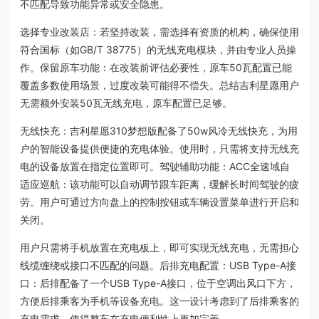
不匹配导致功能异常或安全隐患。
选择专业改装店：若坚持改装，需选择有资质的机构，确保使用
符合国标（如GB/T 38775）的无线充电模块，并由专业人员操
作。保留原车功能：在改装前评估必要性，原车50瓦配置已能
覆盖多数使用场景，过度改装可能得不偿失。总结吉利星愿用户
无需额外安装50瓦无线充电，原车配置已足够。
无线快充：吉利星愿310梦想版配备了50w风冷无线快充，为用
户的智能设备提供便捷的充电体验。使用时，只需将支持无线充
电的设备放置在指定位置即可。驾驶辅助功能：ACC全速域自
适应巡航：该功能可以自动调节跟车距离，缓解长时间驾驶的疲
劳。用户可通过方向盘上的控制按钮或车辆设置菜单进行开启和
关闭。
用户只需将手机放置在充电板上，即可实现无线充电，无需担心
线缆缠绕或接口不匹配的问题。后排充电配置：USB Type-A接
口：后排配备了一个USB Type-A接口，位于空调出风口下方，
方便后排乘客为手机等设备充电。这一设计考虑到了后排乘客的
充电需求，使得整车在充电便利性上更加完善。