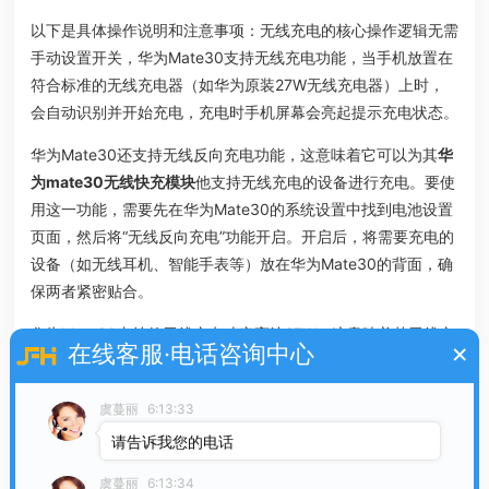
以下是具体操作说明和注意事项：无线充电的核心操作逻辑无需
手动设置开关，华为Mate30支持无线充电功能，当手机放置在
符合标准的无线充电器（如华为原装27W无线充电器）上时，
会自动识别并开始充电，充电时手机屏幕会亮起提示充电状态。
华为Mate30还支持无线反向充电功能，这意味着它可以为其
华
为mate30无线快充模块
他支持无线充电的设备进行充电。要使
用这一功能，需要先在华为Mate30的系统设置中找到电池设置
页面，然后将“无线反向充电”功能开启。开启后，将需要充电的
设备（如无线耳机、智能手表等）放在华为Mate30的背面，确
保两者紧密贴合。
华为Mate30支持的无线充电功率高达27W，这意味着其无线充
×
在线客服·电话咨询中心
电速度与普通的有线快充相当甚至更快，为用户节省了大量充电
时间。无线充电方式 使用无线充电器：用户需要将华为Mate30
虞蔓丽
6:13:33
放置在支持Qi无线充电标准的充电器上，确保手机与充电器紧密
请告诉我您的电话
贴合，即可开始无线充电。
虞蔓丽
6:13:34
华为mate30的无线充电功能十分便捷，只需将手机放置于无线