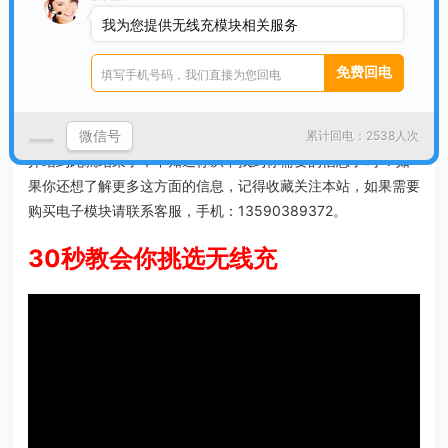
充电板上，无需多余操作，手机将自动进入充电状态。充电时，
我为您提供无线充模块相关服务
屏幕会显示一个绿色圆环，圆环内会显示当前电量百分比以及无
线充电图标。特别地，如果你的手机支持超级无线快充，圆环中
还会显示【无线超级快充】字样。
微信号
关于华为mate30无线快充模块和华为mate30无线充电模块的
累计回电：2538人次
介绍到此就结束了，不知道你从中找到你需要的信息了吗 ？如
果你还想了解更多这方面的信息，记得收藏关注本站，如果需要
购买电子模块请联系客服，手机：13590389372。
30秒教会你挑选无线充